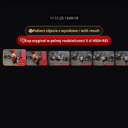
11.11.25 13:00:19
Pobierz zdjecie z wynikiem / with result
Kup oryginal w pelnej rozdzielczosci 5 zl HIGH-RES