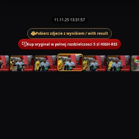
11.11.25 13:31:57
Pobierz zdjecie z wynikiem / with result
Kup oryginal w pelnej rozdzielczosci 5 zl HIGH-RES