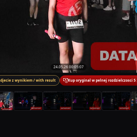
24.05.26 00:05:07
zdjecie z wynikiem / with result
Kup oryginal w pelnej rozdzielczosci 5