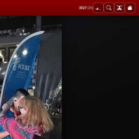
3527
(25)