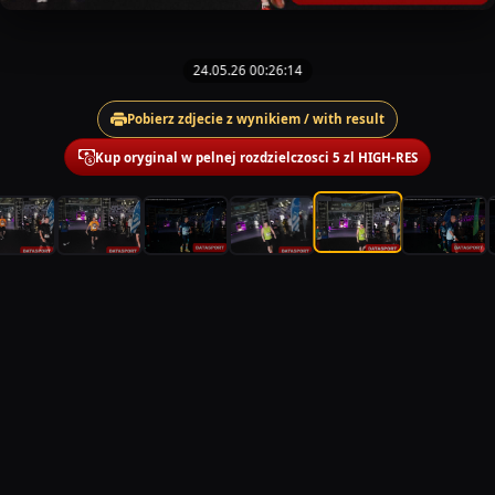
24.05.26 00:26:14
Pobierz zdjecie z wynikiem / with result
Kup oryginal w pelnej rozdzielczosci 5 zl HIGH-RES