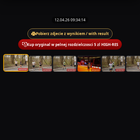
12.04.26 09:34:14
Pobierz zdjecie z wynikiem / with result
Kup oryginal w pelnej rozdzielczosci 5 zl HIGH-RES