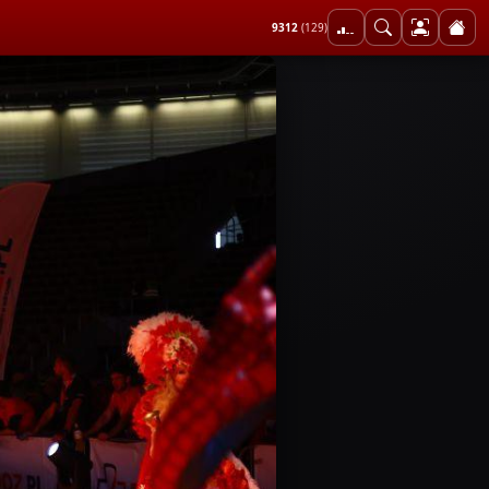
9312
(129)