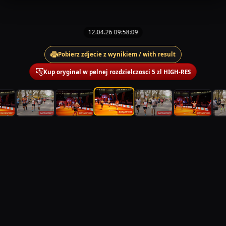
12.04.26 09:58:09
Pobierz zdjecie z wynikiem / with result
Kup oryginal w pelnej rozdzielczosci 5 zl HIGH-RES