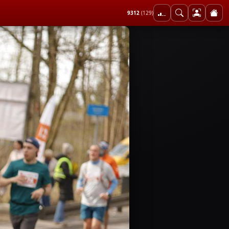
9312
(129)