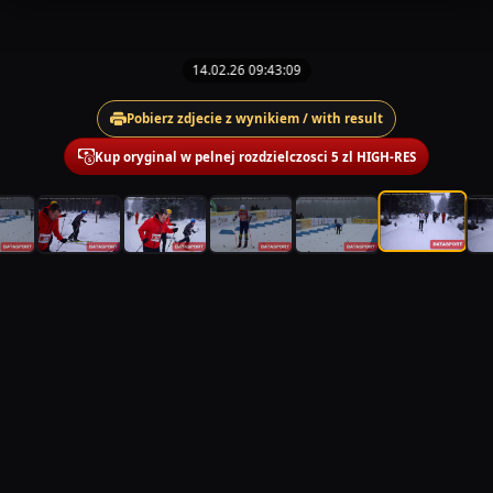
14.02.26 09:43:09
Pobierz zdjecie z wynikiem / with result
Kup oryginal w pelnej rozdzielczosci 5 zl HIGH-RES