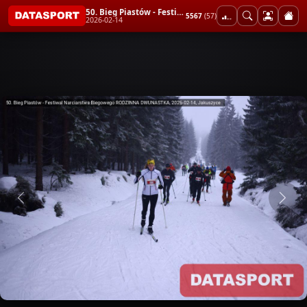
50. Bieg Piastów - Festiwal Narciarstwa Biegowego RODZINNA DWUNASTKA
5567
(57)
2026-02-14