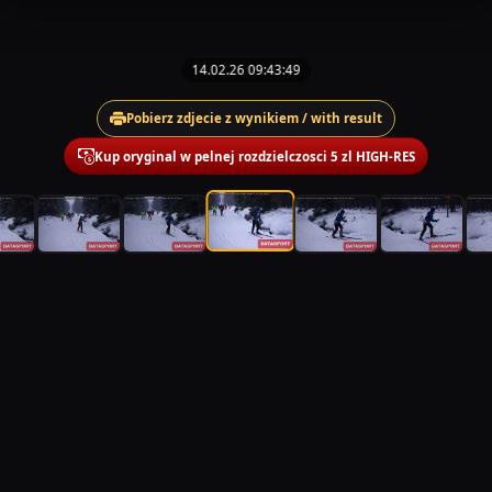
14.02.26 09:43:49
Pobierz zdjecie z wynikiem / with result
Kup oryginal w pelnej rozdzielczosci 5 zl HIGH-RES