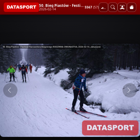
50. Bieg Piastów - Festiwal Narciarstwa Biegowego RODZINNA DWUNASTKA
5567
(57)
2026-02-14