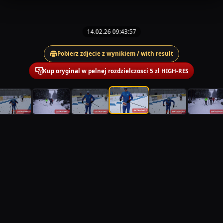
14.02.26 09:43:57
Pobierz zdjecie z wynikiem / with result
Kup oryginal w pelnej rozdzielczosci 5 zl HIGH-RES