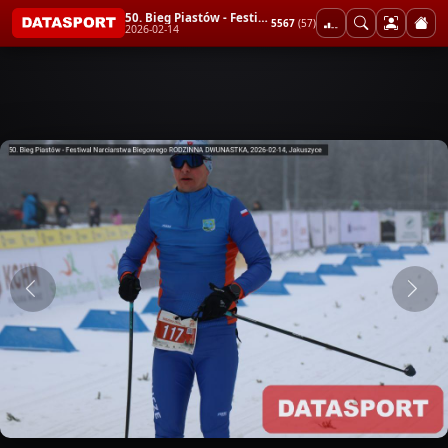
50. Bieg Piastów - Festiwal Narciarstwa Biegowego RODZINNA DWUNASTKA
5567
(57)
2026-02-14