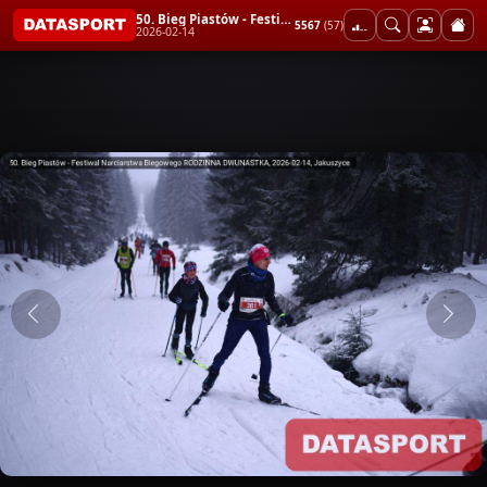
50. Bieg Piastów - Festiwal Narciarstwa Biegowego RODZINNA DWUNASTKA
5567
(57)
2026-02-14