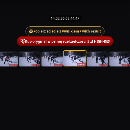
14.02.26 09:44:47
Pobierz zdjecie z wynikiem / with result
Kup oryginal w pelnej rozdzielczosci 5 zl HIGH-RES