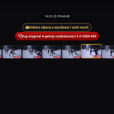
14.02.26 09:44:48
Pobierz zdjecie z wynikiem / with result
Kup oryginal w pelnej rozdzielczosci 5 zl HIGH-RES