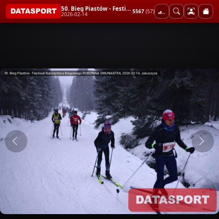
50. Bieg Piastów - Festiwal Narciarstwa Biegowego RODZINNA DWUNASTKA
5567
(57)
2026-02-14