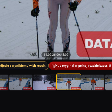
14.02.26 09:45:02
zdjecie z wynikiem / with result
Kup oryginal w pelnej rozdzielczosci 5