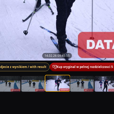
14.02.26 09:45:55
zdjecie z wynikiem / with result
Kup oryginal w pelnej rozdzielczosci 5