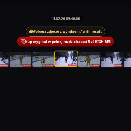
14.02.26 09:46:06
Pobierz zdjecie z wynikiem / with result
Kup oryginal w pelnej rozdzielczosci 5 zl HIGH-RES