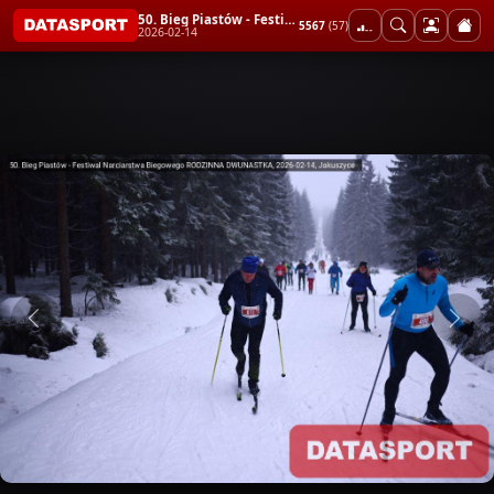
50. Bieg Piastów - Festiwal Narciarstwa Biegowego RODZINNA DWUNASTKA
5567
(57)
2026-02-14