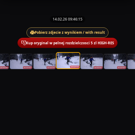
14.02.26 09:46:15
Pobierz zdjecie z wynikiem / with result
Kup oryginal w pelnej rozdzielczosci 5 zl HIGH-RES