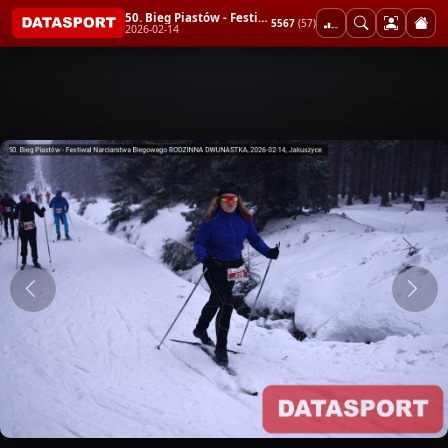
50. Bieg Piastów - Festiwal Narciarstwa Biegowego RODZINNA DWUNASTKA
5567
(57)
2026-02-14