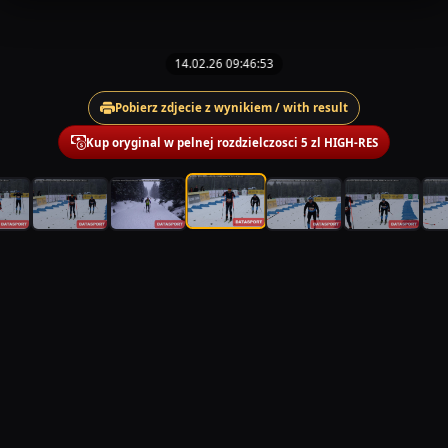
14.02.26 09:46:53
Pobierz zdjecie z wynikiem / with result
Kup oryginal w pelnej rozdzielczosci 5 zl HIGH-RES