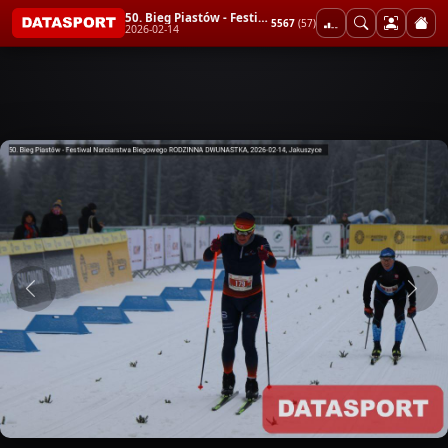
50. Bieg Piastów - Festiwal Narciarstwa Biegowego RODZINNA DWUNASTKA
5567
(57)
2026-02-14