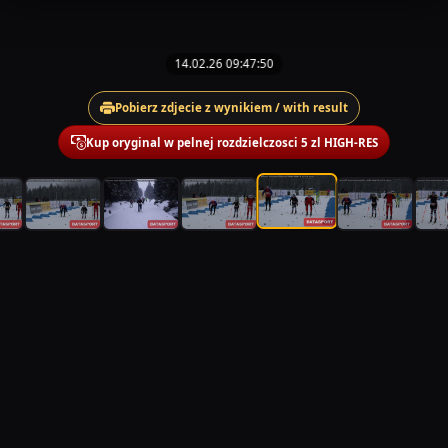
14.02.26 09:47:50
Pobierz zdjecie z wynikiem / with result
Kup oryginal w pelnej rozdzielczosci 5 zl HIGH-RES