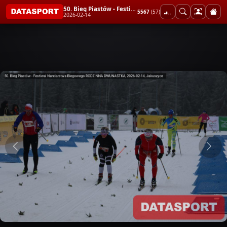
50. Bieg Piastów - Festiwal Narciarstwa Biegowego RODZINNA DWUNASTKA
5567
(57)
2026-02-14