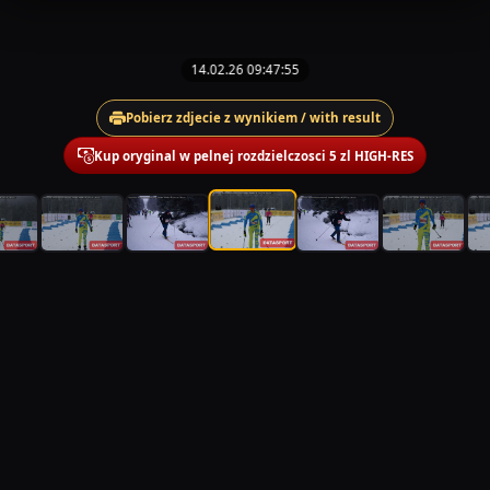
14.02.26 09:47:55
Pobierz zdjecie z wynikiem / with result
Kup oryginal w pelnej rozdzielczosci 5 zl HIGH-RES