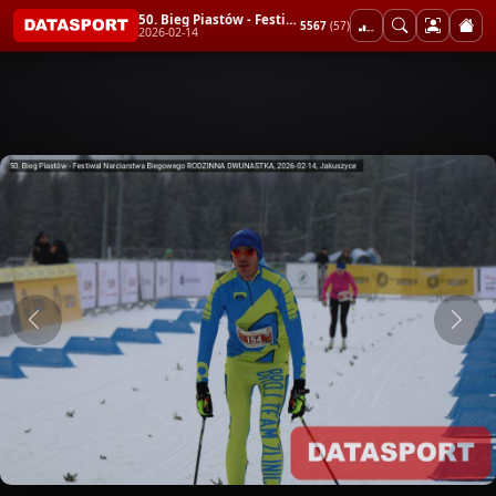
50. Bieg Piastów - Festiwal Narciarstwa Biegowego RODZINNA DWUNASTKA
5567
(57)
2026-02-14