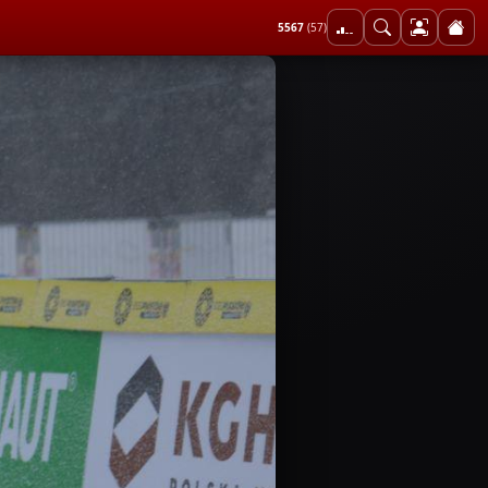
5567
(57)