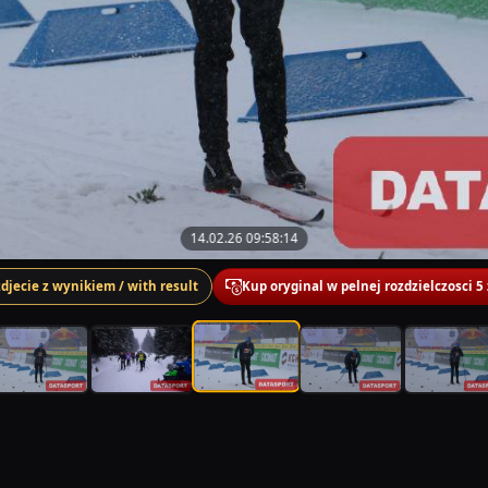
14.02.26 09:58:14
zdjecie z wynikiem / with result
Kup oryginal w pelnej rozdzielczosci 5