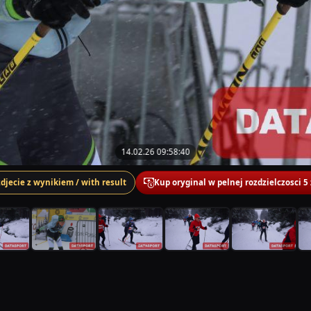
14.02.26 09:58:40
zdjecie z wynikiem / with result
Kup oryginal w pelnej rozdzielczosci 5