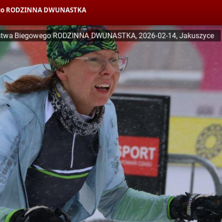
owego RODZINNA DWUNASTKA