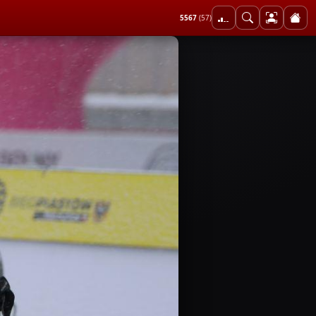
5567
(57)