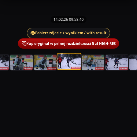
14.02.26 09:58:40
Pobierz zdjecie z wynikiem / with result
Kup oryginal w pelnej rozdzielczosci 5 zl HIGH-RES