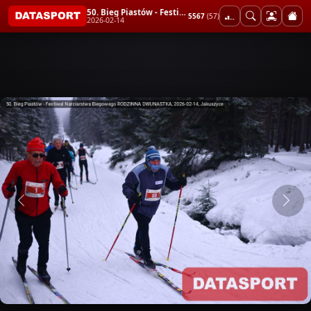
50. Bieg Piastów - Festiwal Narciarstwa Biegowego RODZINNA DWUNASTKA
5567
(57)
2026-02-14