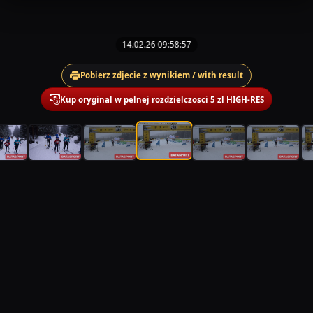
14.02.26 09:58:57
Pobierz zdjecie z wynikiem / with result
Kup oryginal w pelnej rozdzielczosci 5 zl HIGH-RES