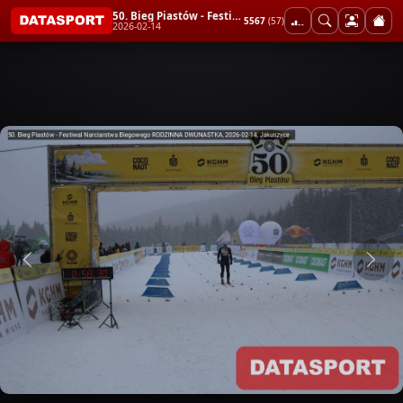
50. Bieg Piastów - Festiwal Narciarstwa Biegowego RODZINNA DWUNASTKA
5567
(57)
2026-02-14