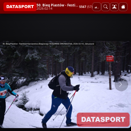
50. Bieg Piastów - Festiwal Narciarstwa Biegowego RODZINNA DWUNASTKA
5567
(57)
2026-02-14