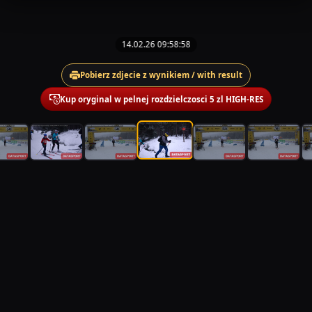
14.02.26 09:58:58
Pobierz zdjecie z wynikiem / with result
Kup oryginal w pelnej rozdzielczosci 5 zl HIGH-RES