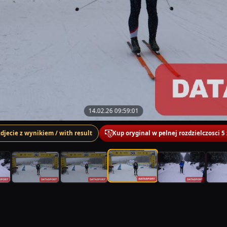
14.02.26 09:59:01
zdjecie z wynikiem / with result
Kup oryginal w pelnej rozdzielczosci 5