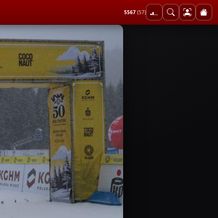
5567
(57)