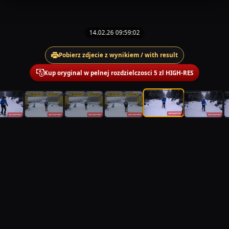
14.02.26 09:59:02
Pobierz zdjecie z wynikiem / with result
Kup oryginal w pelnej rozdzielczosci 5 zl HIGH-RES