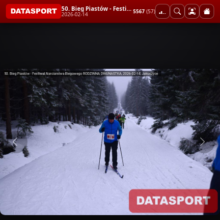
50. Bieg Piastów - Festiwal Narciarstwa Biegowego RODZINNA DWUNASTKA
5567
(57)
2026-02-14