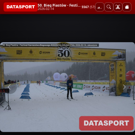
50. Bieg Piastów - Festiwal Narciarstwa Biegowego RODZINNA DWUNASTKA
5567
(57)
2026-02-14