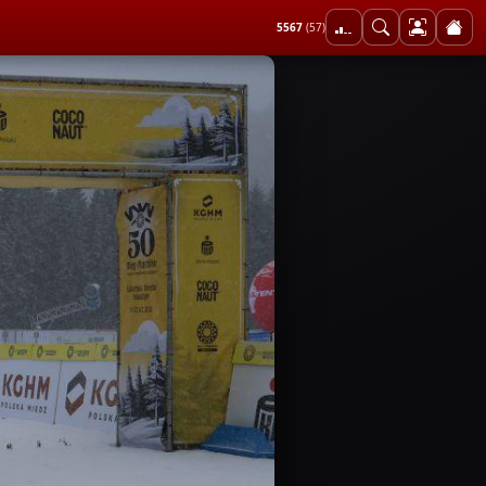
5567
(57)