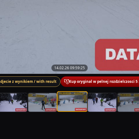
14.02.26 09:59:25
zdjecie z wynikiem / with result
Kup oryginal w pelnej rozdzielczosci 5