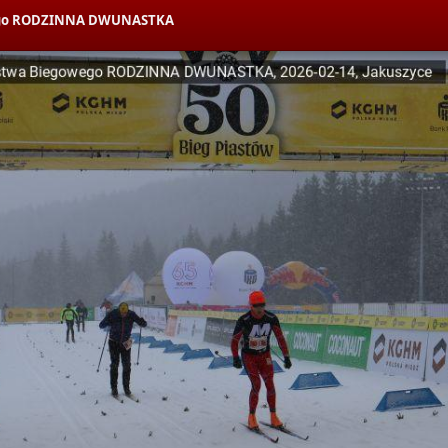
owego RODZINNA DWUNASTKA