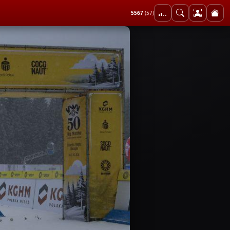
5567
(57)