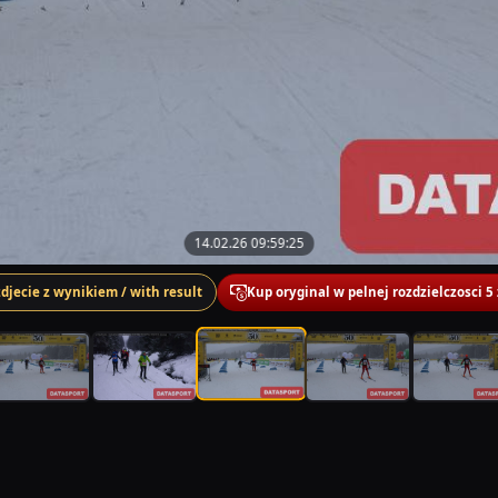
14.02.26 09:59:25
zdjecie z wynikiem / with result
Kup oryginal w pelnej rozdzielczosci 5