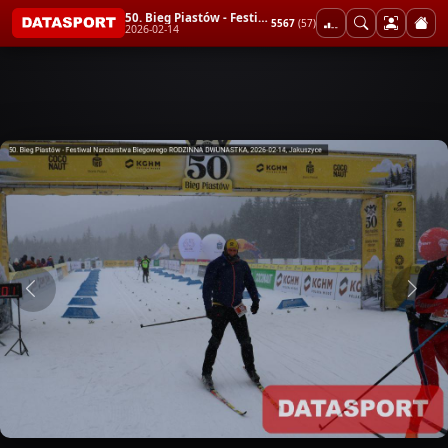
50. Bieg Piastów - Festiwal Narciarstwa Biegowego RODZINNA DWUNASTKA
5567
(57)
2026-02-14