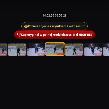
14.02.26 09:59:28
Pobierz zdjecie z wynikiem / with result
Kup oryginal w pelnej rozdzielczosci 5 zl HIGH-RES