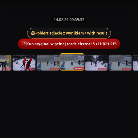
14.02.26 09:59:37
Pobierz zdjecie z wynikiem / with result
Kup oryginal w pelnej rozdzielczosci 5 zl HIGH-RES