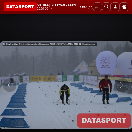
50. Bieg Piastów - Festiwal Narciarstwa Biegowego RODZINNA DWUNASTKA
5567
(57)
2026-02-14