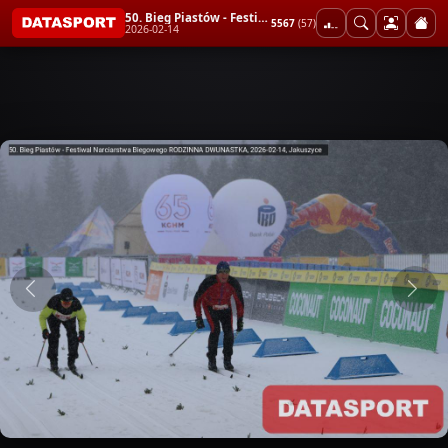
50. Bieg Piastów - Festiwal Narciarstwa Biegowego RODZINNA DWUNASTKA
5567
(57)
2026-02-14