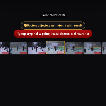
14.02.26 09:59:38
Pobierz zdjecie z wynikiem / with result
Kup oryginal w pelnej rozdzielczosci 5 zl HIGH-RES