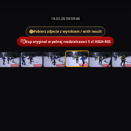
14.02.26 09:59:46
Pobierz zdjecie z wynikiem / with result
Kup oryginal w pelnej rozdzielczosci 5 zl HIGH-RES