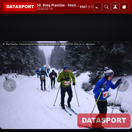
50. Bieg Piastów - Festiwal Narciarstwa Biegowego RODZINNA DWUNASTKA
5567
(57)
2026-02-14