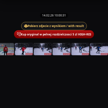
14.02.26 10:00:31
Pobierz zdjecie z wynikiem / with result
Kup oryginal w pelnej rozdzielczosci 5 zl HIGH-RES