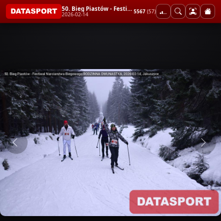
50. Bieg Piastów - Festiwal Narciarstwa Biegowego RODZINNA DWUNASTKA
5567
(57)
2026-02-14