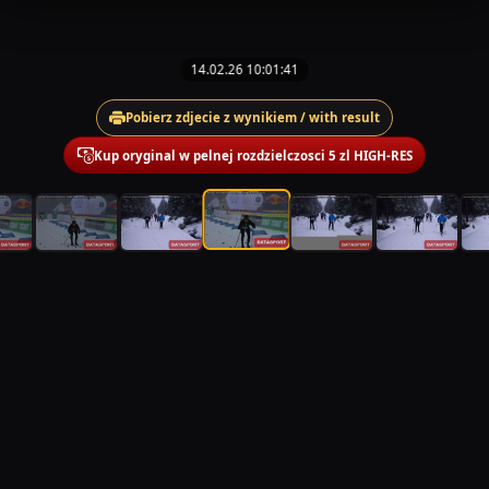
14.02.26 10:01:41
Pobierz zdjecie z wynikiem / with result
Kup oryginal w pelnej rozdzielczosci 5 zl HIGH-RES