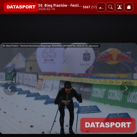
50. Bieg Piastów - Festiwal Narciarstwa Biegowego RODZINNA DWUNASTKA
5567
(57)
2026-02-14