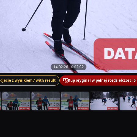
14.02.26 10:02:02
zdjecie z wynikiem / with result
Kup oryginal w pelnej rozdzielczosci 5