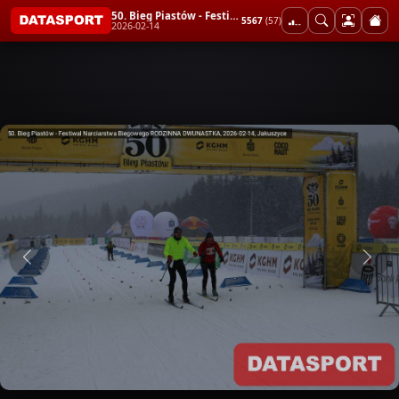
50. Bieg Piastów - Festiwal Narciarstwa Biegowego RODZINNA DWUNASTKA
5567
(57)
2026-02-14