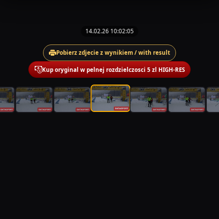
14.02.26 10:02:05
Pobierz zdjecie z wynikiem / with result
Kup oryginal w pelnej rozdzielczosci 5 zl HIGH-RES