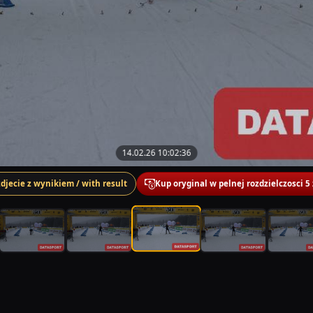
14.02.26 10:02:36
zdjecie z wynikiem / with result
Kup oryginal w pelnej rozdzielczosci 5