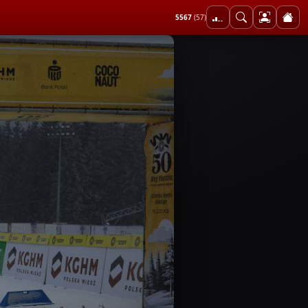
5567
(57)