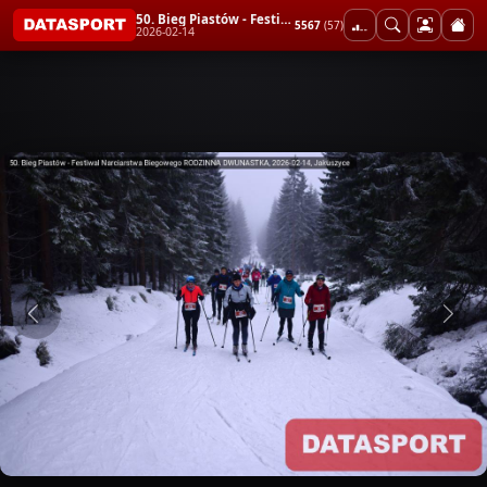
50. Bieg Piastów - Festiwal Narciarstwa Biegowego RODZINNA DWUNASTKA
5567
(57)
2026-02-14