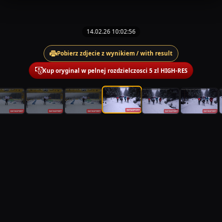
14.02.26 10:02:56
Pobierz zdjecie z wynikiem / with result
Kup oryginal w pelnej rozdzielczosci 5 zl HIGH-RES