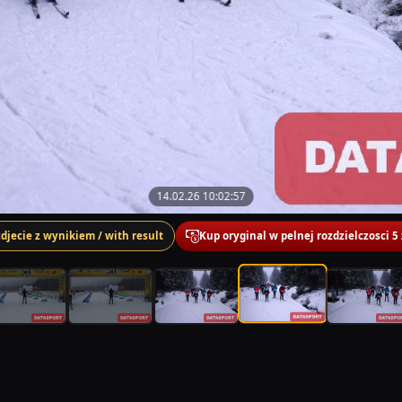
14.02.26 10:02:57
zdjecie z wynikiem / with result
Kup oryginal w pelnej rozdzielczosci 5