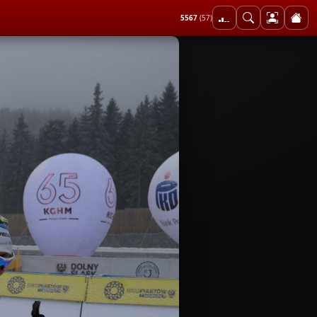
5567
(57)