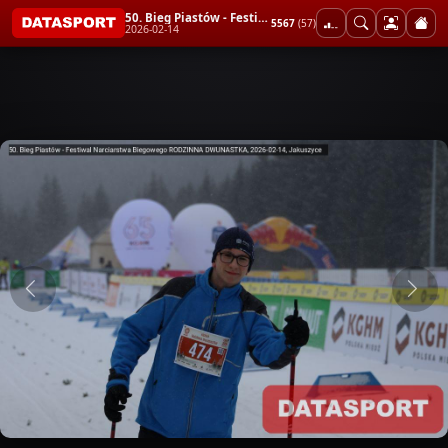
50. Bieg Piastów - Festiwal Narciarstwa Biegowego RODZINNA DWUNASTKA
5567
(57)
2026-02-14