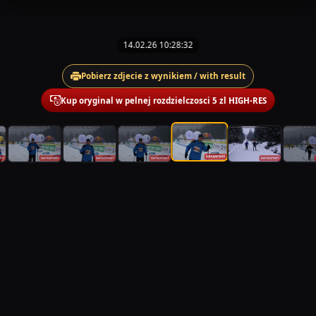
14.02.26 10:28:32
Pobierz zdjecie z wynikiem / with result
Kup oryginal w pelnej rozdzielczosci 5 zl HIGH-RES