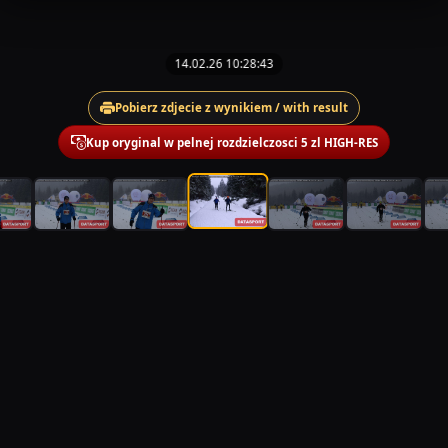
14.02.26 10:28:43
Pobierz zdjecie z wynikiem / with result
Kup oryginal w pelnej rozdzielczosci 5 zl HIGH-RES