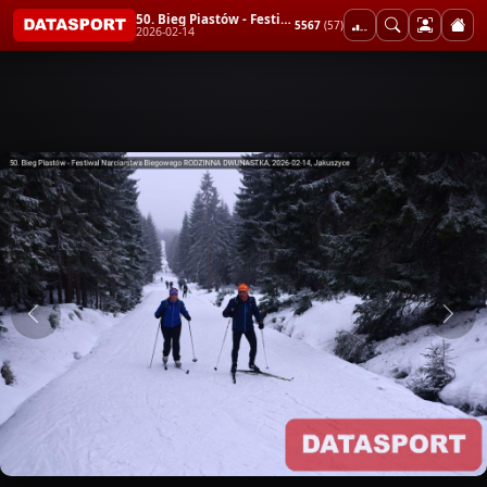
50. Bieg Piastów - Festiwal Narciarstwa Biegowego RODZINNA DWUNASTKA
5567
(57)
2026-02-14