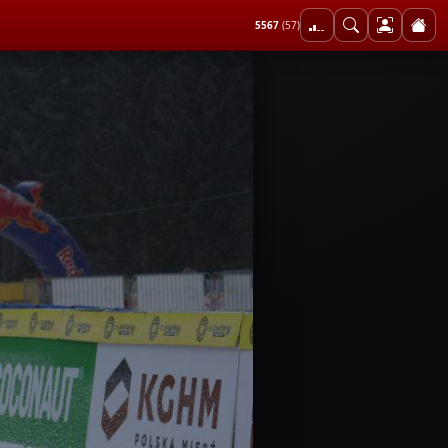
5567
(57)