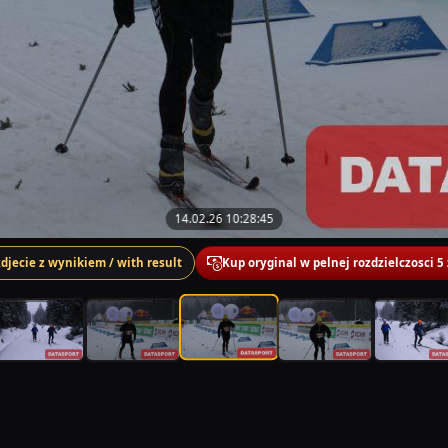
14.02.26 10:28:45
zdjecie z wynikiem / with result
Kup oryginal w pelnej rozdzielczosci 5