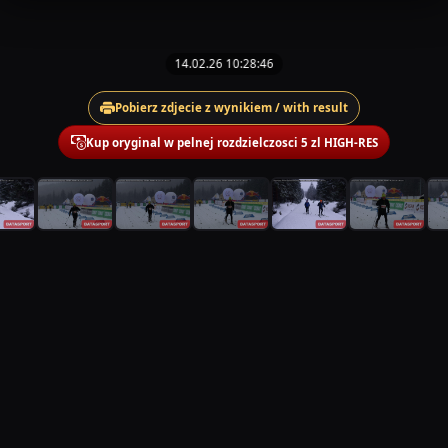
14.02.26 10:28:46
Pobierz zdjecie z wynikiem / with result
Kup oryginal w pelnej rozdzielczosci 5 zl HIGH-RES