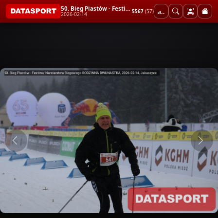
50. Bieg Piastów - Festiwal Narciarstwa Biegowego RODZINNA DWUNASTKA
5567
(57)
2026-02-14