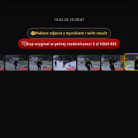
14.02.26 10:28:47
Pobierz zdjecie z wynikiem / with result
Kup oryginal w pelnej rozdzielczosci 5 zl HIGH-RES