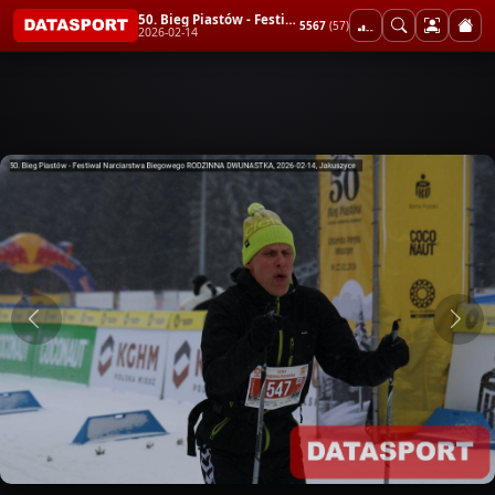
50. Bieg Piastów - Festiwal Narciarstwa Biegowego RODZINNA DWUNASTKA
5567
(57)
2026-02-14