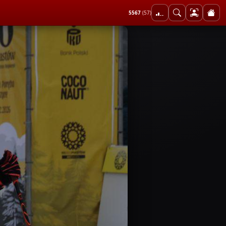
5567
(57)