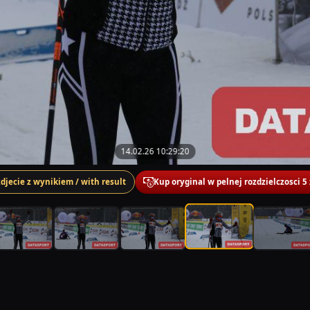
14.02.26 10:29:20
zdjecie z wynikiem / with result
Kup oryginal w pelnej rozdzielczosci 5