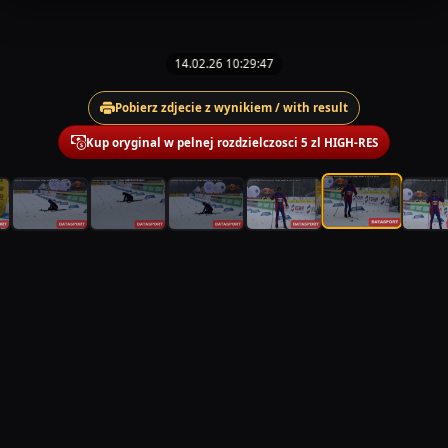
14.02.26 10:29:47
Pobierz zdjecie z wynikiem / with result
Kup oryginal w pelnej rozdzielczosci 5 zl HIGH-RES