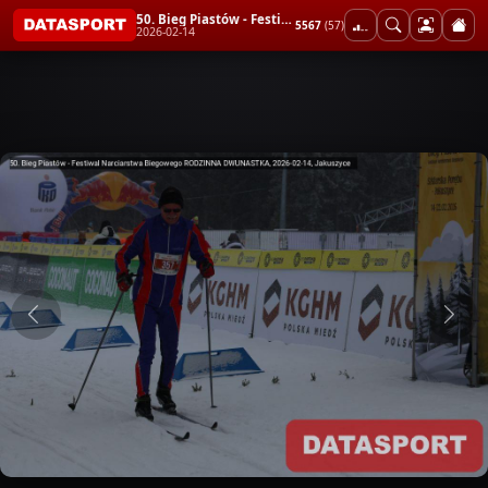
50. Bieg Piastów - Festiwal Narciarstwa Biegowego RODZINNA DWUNASTKA
5567
(57)
2026-02-14