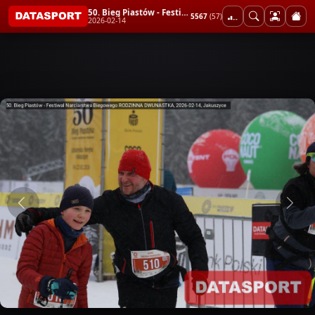
50. Bieg Piastów - Festiwal Narciarstwa Biegowego RODZINNA DWUNASTKA
5567
(57)
2026-02-14