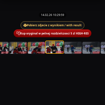
14.02.26 10:29:59
Pobierz zdjecie z wynikiem / with result
Kup oryginal w pelnej rozdzielczosci 5 zl HIGH-RES